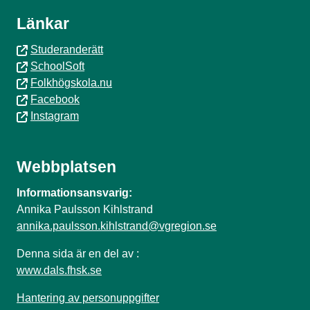
Länkar
Studeranderätt
SchoolSoft
Folkhögskola.nu
Facebook
Instagram
Webbplatsen
Informationsansvarig:
Annika Paulsson Kihlstrand
annika.paulsson.kihlstrand@vgregion.se
Denna sida är en del av :
www.dals.fhsk.se
Hantering av personuppgifter