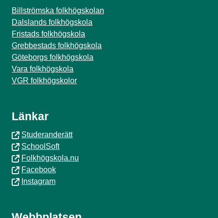
Billströmska folkhögskolan
Dalslands folkhögskola
Fristads folkhögskola
Grebbestads folkhögskola
Göteborgs folkhögskola
Vara folkhögskola
VGR folkhögskolor
Länkar
Studeranderätt
SchoolSoft
Folkhögskola.nu
Facebook
Instagram
Webbplatsen